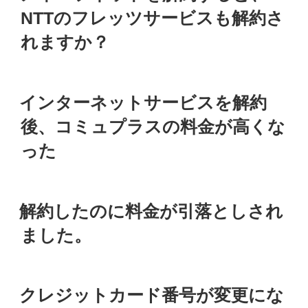
日:
NTTのフレッツサービスも解約さ
れますか？
投
インターネットサービスを解約
稿
日:
後、コミュプラスの料金が高くな
った
投
解約したのに料金が引落としされ
稿
日:
ました。
投
クレジットカード番号が変更にな
稿