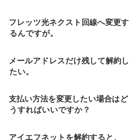
投
フレッツ光ネクスト回線へ変更す
稿
日:
るんですが。
投
メールアドレスだけ残して解約し
稿
日:
たい。
投
支払い方法を変更したい場合はど
稿
日:
うすればいいですか？
投
アイエフネットを解約すると、
稿