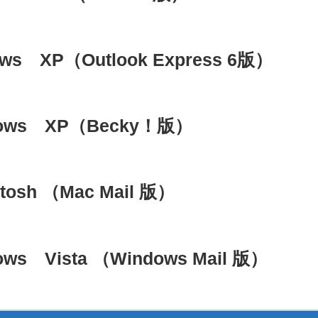
 XP（Outlook Express 6版）
ws XP（Becky！版）
sh （Mac Mail 版）
 Vista （Windows Mail 版）