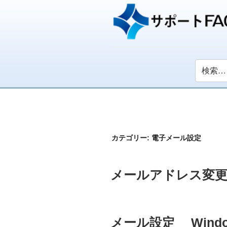
カテゴリー:
電子メール設定
投
メールアドレス変
稿
日:
投
メール設定 Window
稿