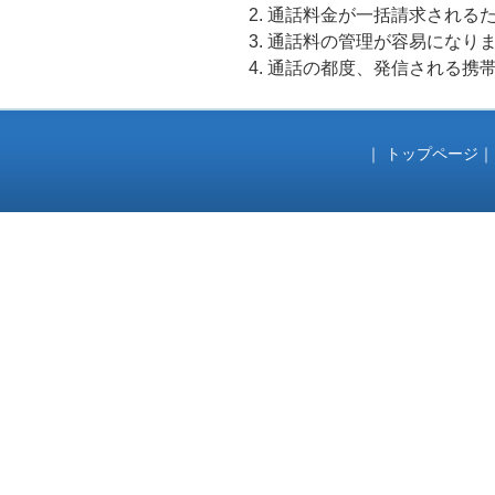
通話料金が一括請求される
ー
通話料の管理が容易になり
通話の都度、発信される携
｜
トップページ