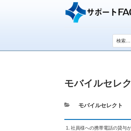
モバイルセレ
カ
モバイルセレクト
テ
ゴ
社員様への携帯電話の貸与
リ