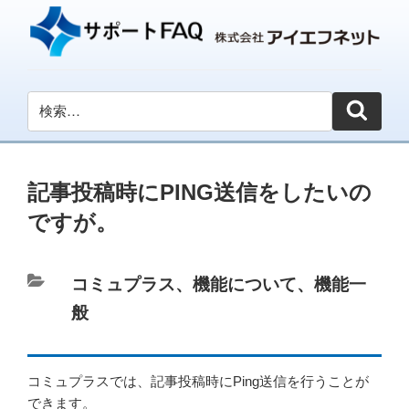
記事投稿時にPING送信をしたいの
ですが。
カ
コミュプラス
、
機能について
、
機能一
テ
般
ゴ
リ
コミュプラスでは、記事投稿時にPing送信を行うことが
ー
できます。