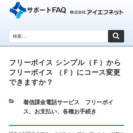
フリーボイス シンプル（Ｆ）から
フリーボイス （Ｆ）にコース変更
できますか？
カ
着信課金電話サービス フリーボイ
テ
ス
、
お支払い、各種お手続き
ゴ
リ