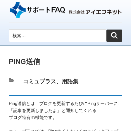
PING送信
カ
コミュプラス
、
用語集
テ
ゴ
Ping送信とは、ブログを更新するたびにPingサーバーに、
リ
「記事を更新しましたよ」と通知してくれる
ー
ブログ特有の機能です。