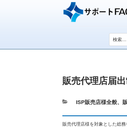
販売代理店届出
カ
ISP販売店様全般
、
テ
ゴ
販売代理店様を対象とした総務
リ