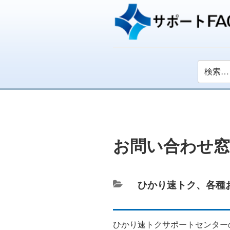
お問い合わせ窓
カ
ひかり速トク
、
各種
テ
ゴ
ひかり速トクサポートセンター
リ