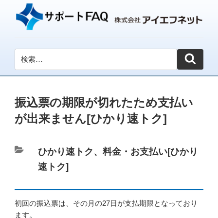
振込票の期限が切れたため支払い
が出来ません[ひかり速トク]
カ
ひかり速トク
、
料金・お支払い[ひかり
テ
速トク]
ゴ
リ
初回の振込票は、その月の27日が支払期限となっており
ー
ます。