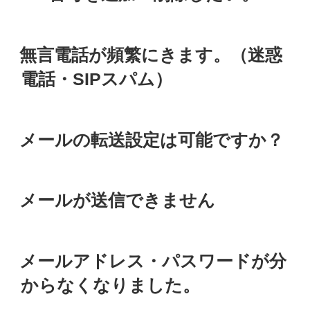
日:
投
無言電話が頻繁にきます。（迷惑
稿
日:
電話・SIPスパム）
投
メールの転送設定は可能ですか？
稿
日:
投
メールが送信できません
稿
日:
投
メールアドレス・パスワードが分
稿
日:
からなくなりました。