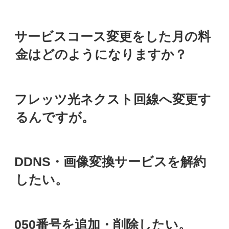
投
サービスコース変更をした月の料
稿
日:
金はどのようになりますか？
投
フレッツ光ネクスト回線へ変更す
稿
日:
るんですが。
投
DDNS・画像変換サービスを解約
稿
日:
したい。
投
050番号を追加・削除したい。
稿