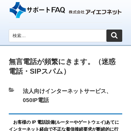
無言電話が頻繁にきます。（迷惑
電話・SIPスパム）
カ
法人向けインターネットサービス
、
テ
050IP電話
ゴ
リ
お客様の IP 電話設備(ルーターやゲートウェイ)あてに
ー
インターネット経由
で不正な着信接続要求
が断続的に行