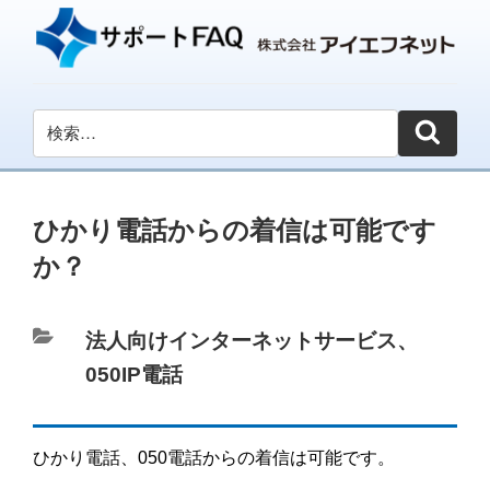
ひかり電話からの着信は可能です
か？
カ
法人向けインターネットサービス
、
テ
050IP電話
ゴ
リ
ひかり電話、050電話からの着信は可能です。
ー