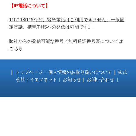
【IP電話について】
110/118/119など、緊急電話はご利用できません。一般固
定電話、携帯/PHSへの発信は可能です。
弊社からの発信可能な番号／無料通話番号帯については
こちら
｜
トップページ
｜
個人情報のお取り扱いについて
｜
株式
会社アイエフネット
｜
お知らせ
｜
お問い合わせ
｜