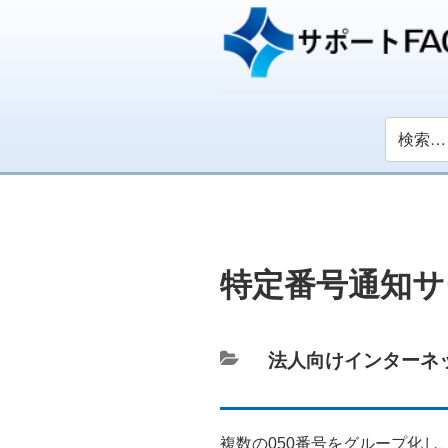
特定番号通知サ
カ
法人向けインターネ
テ
ゴ
リ
複数の050番号をグループ化