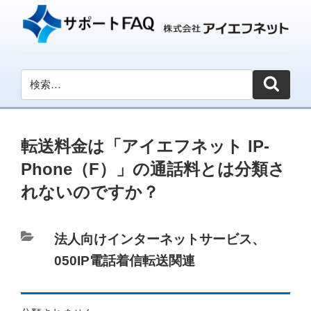
転送料金は「アイエフネット IP-
Phone（F）」の通話料とは分類さ
れないのですか？
カ
法人向けインターネットサービス
、
テ
050IP電話着信転送関連
ゴ
リ